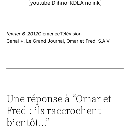
[youtube Diihno-KDLA nolink]
février 6, 2012
Clemence
Télévision
Canal +
, 
Le Grand Journal
, 
Omar et Fred
, 
S.A.V
Une réponse à “Omar et
Fred : ils raccrochent
bientôt…”