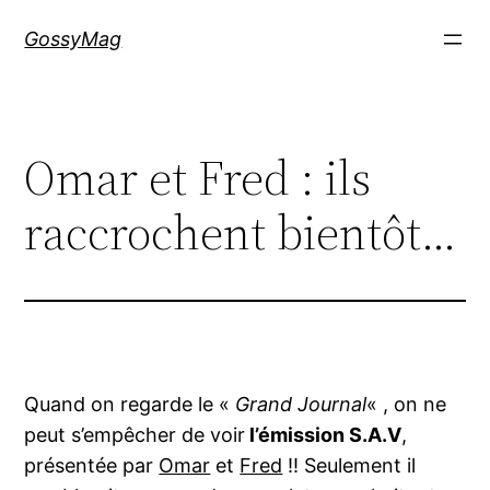
Aller
GossyMag
au
contenu
Omar et Fred : ils
raccrochent bientôt…
Quand on regarde le «
Grand Journal
« , on ne
peut s’empêcher de voir
l’émission S.A.V
,
présentée par
Omar
et
Fred
!! Seulement il