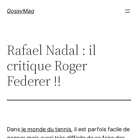
Aller
GossyMag
au
contenu
Rafael Nadal : il
critique Roger
Federer !!
Dans
le monde du tennis
, il est parfois facile de
gagner mais aussi très difficile de se faire des