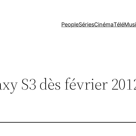
People
Séries
Cinéma
Télé
Mus
y S3 dès février 2012