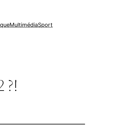
ique
Multimédia
Sport
 ?!