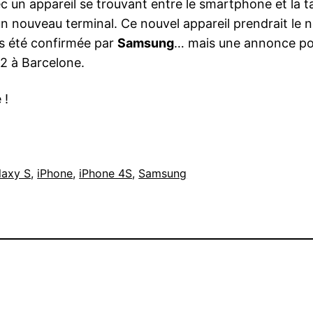
 un appareil se trouvant entre le smartphone et la tab
n nouveau terminal. Ce nouvel appareil prendrait le
pas été confirmée par
Samsung
… mais une annonce pou
12 à Barcelone.
 !
laxy S
, 
iPhone
, 
iPhone 4S
, 
Samsung