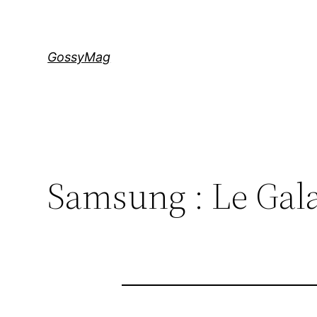
Aller
au
contenu
GossyMag
Samsung : Le Galax