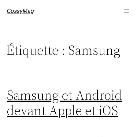
Aller
GossyMag
au
contenu
Étiquette :
Samsung
Samsung et Android
devant Apple et iOS