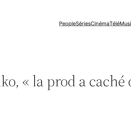
People
Séries
Cinéma
Télé
Mus
lko, « la prod a caché