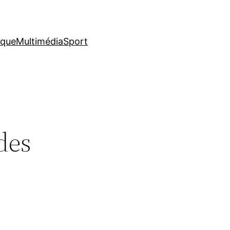
ique
Multimédia
Sport
 des