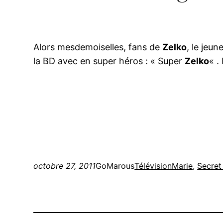
Alors mesdemoiselles, fans de
Zelko
, le jeu
la BD avec en super héros : « Super
Zelko
« .
octobre 27, 2011
GoMarous
Télévision
Marie
, 
Secret