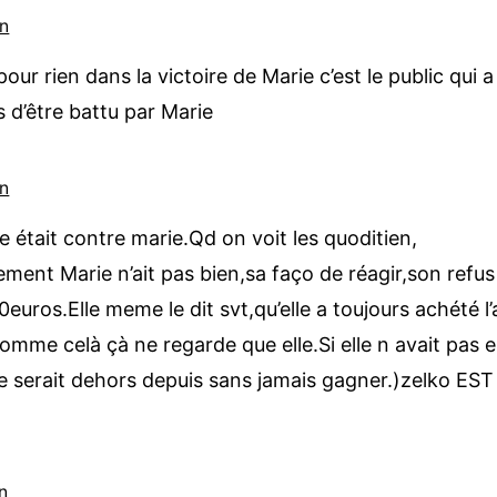
in
pour rien dans la victoire de Marie c’est le public qui 
s d’être battu par Marie
in
e était contre marie.Qd on voit les quoditien,
nt Marie n’ait pas bien,sa faço de réagir,son refus d
ros.Elle meme le dit svt,qu’elle a toujours achété l
comme celà çà ne regarde que elle.Si elle n avait pas e
lle serait dehors depuis sans jamais gagner.)zelko ES
n