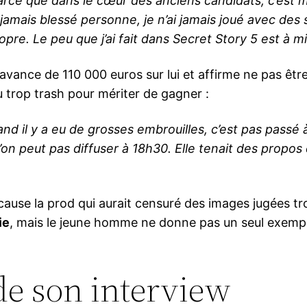
arce que dans le cœur des anciens candidats, c’est m
 jamais blessé personne, je n’ai jamais joué avec des 
propre. Le peu que j’ai fait dans Secret Story 5 est à m
 avance de 110 000 euros sur lui et affirme ne pas êt
u trop trash pour mériter de gagner :
and il y a eu de grosses embrouilles, c’est pas passé à
’on peut pas diffuser à 18h30. Elle tenait des prop
cause la prod qui aurait censuré des images jugées tr
ie
, mais le jeune homme ne donne pas un seul exempl
de son interview