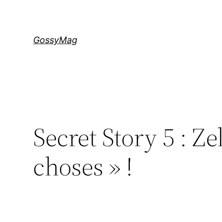
Aller
au
contenu
GossyMag
Secret Story 5 : Ze
choses » !