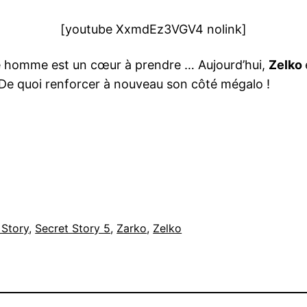
[youtube XxmdEz3VGV4 nolink]
ne homme est un cœur à prendre … Aujourd’hui,
Zelko
 De quoi renforcer à nouveau son côté mégalo !
 Story
, 
Secret Story 5
, 
Zarko
, 
Zelko