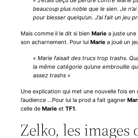
« J’étais déçu de perdre contre Marie p
beaucoup plus noble que le sien. Je n’ai
pour blesser quelqu’un.
J’ai fait un jeu 
Mais comme il le dit si bien
Marie
a juste une
son acharnement. Pour lui
Marie
a joué un je
« Marie faisait des trucs trop trashs. Qu
la même catégorie qu’une embrouille qu
assez trashs »
Une explication qui met une nouvelle fois en 
l’audience …Pour lui la prod a fait gagner
Mar
celle de
Marie
et
TF1
.
Zelko, les images 