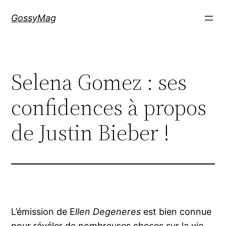
Aller
GossyMag
au
contenu
Selena Gomez : ses
confidences à propos
de Justin Bieber !
L’émission de E
llen Degeneres
est bien connue
pour révéler de nombreuses choses sur la vie