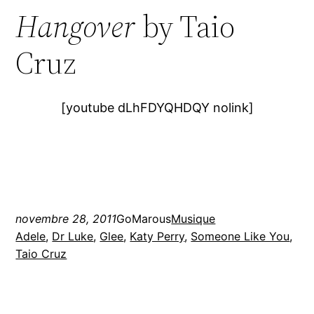
Hangover
by Taio
Cruz
[youtube dLhFDYQHDQY nolink]
novembre 28, 2011
GoMarous
Musique
Adele
, 
Dr Luke
, 
Glee
, 
Katy Perry
, 
Someone Like You
, 
Taio Cruz