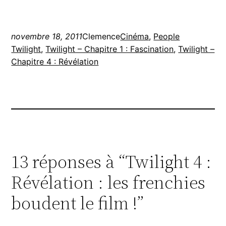
novembre 18, 2011
Clemence
Cinéma
, 
People
Twilight
, 
Twilight – Chapitre 1 : Fascination
, 
Twilight –
Chapitre 4 : Révélation
13 réponses à “Twilight 4 :
Révélation : les frenchies
boudent le film !”