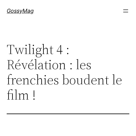
Aller
GossyMag
au
contenu
Twilight 4 :
Révélation : les
frenchies boudent le
film !