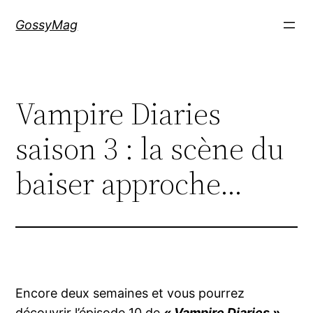
Aller
GossyMag
au
contenu
Vampire Diaries
saison 3 : la scène du
baiser approche…
Encore deux semaines et vous pourrez
découvrir l’épisode 10 de
« Vampire Diaries »