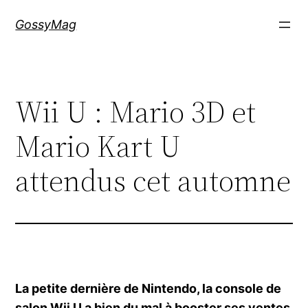
Aller
GossyMag
au
contenu
Wii U : Mario 3D et
Mario Kart U
attendus cet automne
La petite dernière de Nintendo, la console de
salon Wii U a bien du mal à booster ses ventes