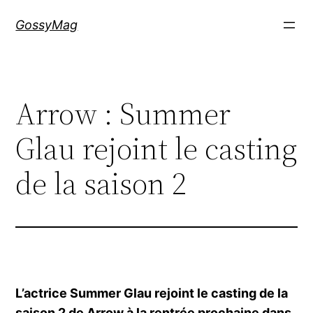
Aller
GossyMag
au
contenu
Arrow : Summer
Glau rejoint le casting
de la saison 2
L’actrice Summer Glau rejoint le casting de la
saison 2 de Arrow à la rentrée prochaine dans