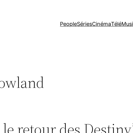
People
Séries
Cinéma
Télé
Mus
Rowland
le retour des Destiny