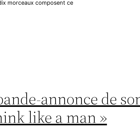
es dix morceaux composent ce
 bande-annonce de so
hink like a man »