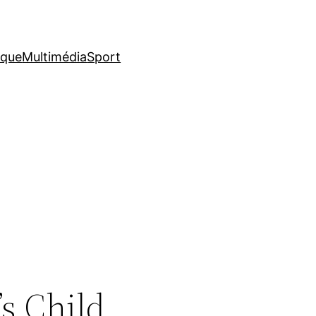
ique
Multimédia
Sport
’s Child