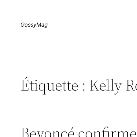
Aller
au
contenu
GossyMag
Étiquette :
Kelly 
Beyoncé confirme 