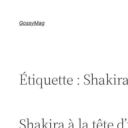
Aller
au
contenu
GossyMag
Étiquette :
Shakir
Shakira à la tête 