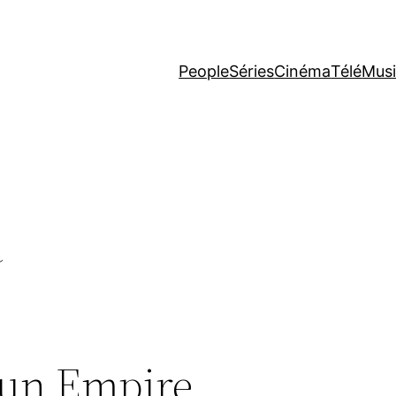
People
Séries
Cinéma
Télé
Mus
a
d’un Empire