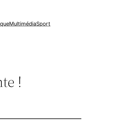
ique
Multimédia
Sport
te !