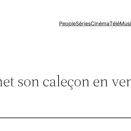
People
Séries
Cinéma
Télé
Mus
 met son caleçon en ven