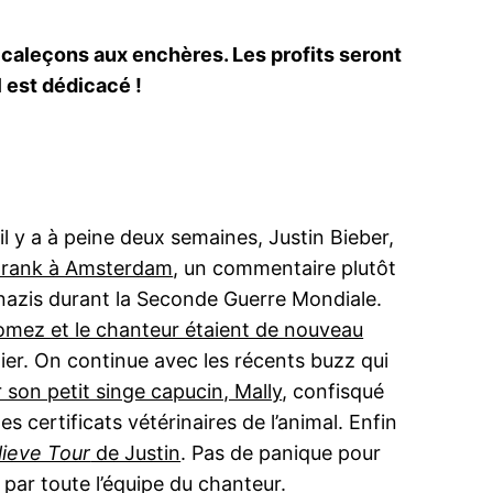
s caleçons aux enchères. Les profits seront
l est dédicacé !
l y a à peine deux semaines, Justin Bieber,
e Frank à Amsterdam
, un commentaire plutôt
 nazis durant la Seconde Guerre Mondiale.
omez et le chanteur étaient de nouveau
nier. On continue avec les récents buzz qui
 son petit singe capucin, Mally
, confisqué
s certificats vétérinaires de l’animal. Enfin
lieve Tour
de Justin
. Pas de panique pour
é par toute l’équipe du chanteur.