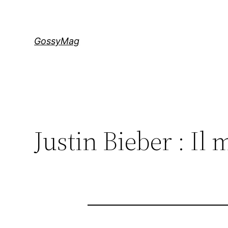
Aller
au
contenu
GossyMag
Justin Bieber : Il