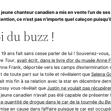
e jeune chanteur canadien a mis en vente l’un de se
ttention, ce n’est pas n’importe quel caleçon puisqu’i
oi du buzz !
 ans fait sans cesse parler de lui ! Souvenez-vous, i
ve Tour
,
avait écrit, dans le livre d’or du musée Ann
Anne Frank, déportée vers les camps d’extermination
 de toute part sur la toile et révélaient que
Selena G
ait mis fin à sa relation avec la star en décembre der
Gossy vous révélait que
Justin ne voulait pas récupérer
jeune canadien n’avait pas été capable de présenter le
ite quantité de drogue dans le car de la tournée du
Be
as mise en cause dans l’affaire puisque le car est occup