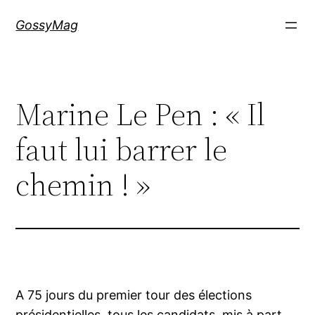
Aller
GossyMag
au
contenu
Marine Le Pen : « Il
faut lui barrer le
chemin ! »
A 75 jours du premier tour des élections
présidentielles, tous les candidats, mis à part