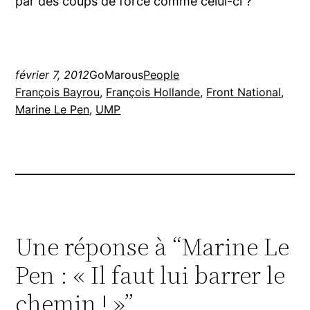
par des coups de force comme celui-ci ?
février 7, 2012
GoMarous
People
François Bayrou
, 
François Hollande
, 
Front National
, 
Marine Le Pen
, 
UMP
Une réponse à “Marine Le
Pen : « Il faut lui barrer le
chemin ! »”