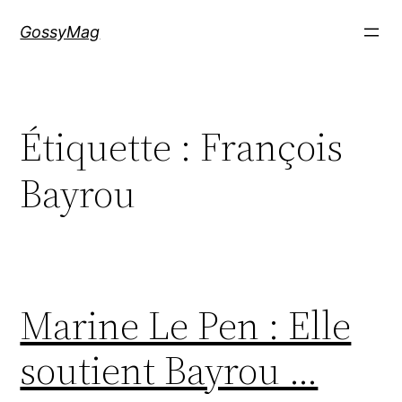
Aller
GossyMag
au
contenu
Étiquette :
François
Bayrou
Marine Le Pen : Elle
soutient Bayrou …