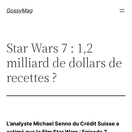
Aller
GossyMag
au
contenu
Star Wars 7 : 1,2
milliard de dollars de
recettes ?
L’analyste Michael Senno du Crédit Suisse a
estimé que le film Star Wars : Episode 7